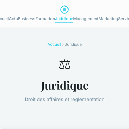
cueil
Actu
Business
Formation
Juridique
Management
Marketing
Servi
Accueil
› Juridique
⚖️
Juridique
Droit des affaires et réglementation