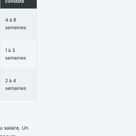
constaté
4 à 8
semaines
1 à 3
semaines
2 à 4
semaines
du salaire. Un