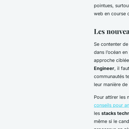
pointues, surto
Nicet
•
22/03/2026 13:25
•
8 min de lecture
web en course d
Les nouvea
Se contenter de 
dans l’océan en
approche ciblée
Engineer
, il fa
communautés tech
leur manière de 
Pour attirer les
conseils pour a
les
stacks tech
même si le candi