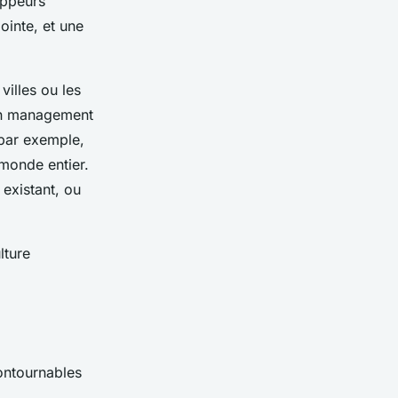
oppeurs
ointe, et une
villes ou les
un management
, par exemple,
monde entier.
existant, ou
lture
ontournables