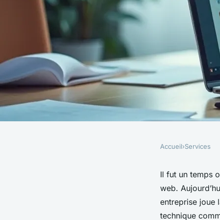
Accueil
›
Services
SERVICES
Recrutement web : 
Il fut un temps 
web. Aujourd’hui
les meilleures offre
entreprise joue l
technique comme