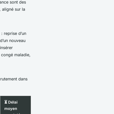
sance sont des
 aligné sur la
: reprise d’un
 d’un nouveau
insérer
n congé maladie,
ecrutement dans
⏳ Délai
moyen