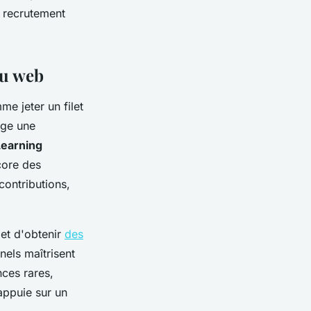
e recrutement
du web
me jeter un filet
ige une
earning
ncore des
contributions,
met d'obtenir
des
nels maîtrisent
ces rares,
appuie sur un