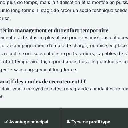
end plus de temps, mais la fidélisation et la montée en puis
ur le long terme. Il s’agit de créer un socle technique solide,
prise.
'intérim management et du renfort temporaire
ment est de plus en plus utilisé pour des missions critiques 
culté, accompagnement d’un pic de charge, ou mise en place
ls recrutés sont souvent des experts seniors, capables de s’
renfort temporaire, lui, répond à des besoins ponctuels - u
gent - sans engagement long terme.
ratif des modes de recrutement IT
 clair, voici une synthèse des trois grandes modalités de r
ch.
✅ Avantage principal
👤 Type de profil type