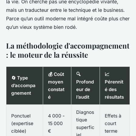
la vie. On cherche pas une encyclopédie vivante,
mais un traducteur entre le technique et le business.
Parce qu’un outil moderne mal intégré coûte plus cher
qu’un vieux système bien rodé.
La méthodologie d'accompagnement
: le moteur de la réussite
💰 Coût
🔍
📈
🔄 Type
moyen
Profond
Pérennit
d’accompa
constat
eur de
é des
gnement
é
l’audit
résultats
Diagnos
Ponctuel
4 000 -
Effets à
tique
(expertise
15 000
court
superfic
ciblée)
€
terme
iel