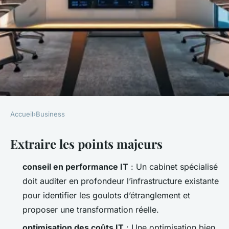
Accueil
›
Business
BUSINESS
Extraire les points majeurs
5 clés pour choisir un cabinet
de conseil en performance IT
conseil en performance IT
: Un cabinet spécialisé
doit auditer en profondeur l’infrastructure existante
Meissa
•
01/04/2026 08:11
•
9 min de lecture
pour identifier les goulots d’étranglement et
proposer une transformation réelle.
optimisation des coûts IT
: Une optimisation bien