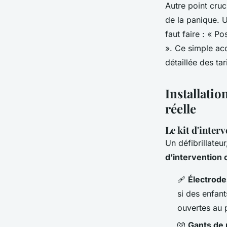
Autre point cruci
de la panique. U
faut faire : « P
». Ce simple ac
détaillée des ta
Installatio
réelle
Le kit d'interv
Un défibrillateu
d’intervention
🩹
Électrode
si des enfant
ouvertes au 
🧤
Gants de 