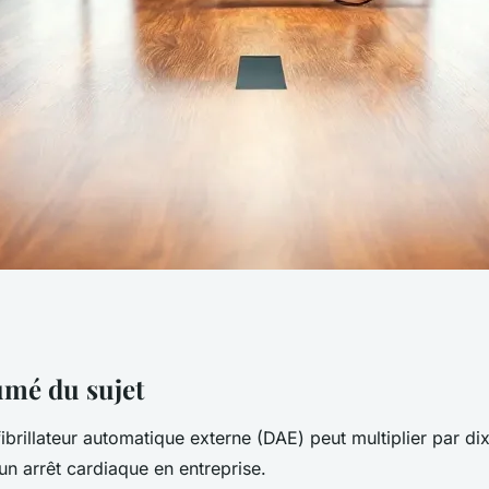
éfibrillateur pour
umé du sujet
ibrillateur automatique externe (DAE) peut multiplier par di
’un arrêt cardiaque en entreprise.