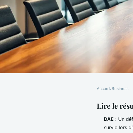
Accueil
›
Business
BUSINESS
Guide d'achat d'un d
Lire le rés
DAE
: Un déf
les entreprises
survie lors d