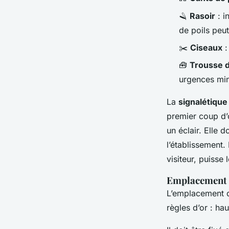
🪒
Rasoir
: i
de poils peu
✂️
Ciseaux
:
🧰
Trousse 
urgences mi
La
signalétique
premier coup d’œ
un éclair. Elle d
l’établissement.
visiteur, puisse
Emplacement s
L’emplacement d
règles d’or : ha