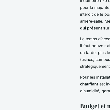
Il doit être fixé
pour la majorité
interdit de le p
arrière-salle. M
qui présent sur
Le temps d’accès
il faut pouvoir 
on tarde, plus l
(usines, campus
stratégiquement
Pour les install
chauffant
est in
d’humidité, gar
Budget et 