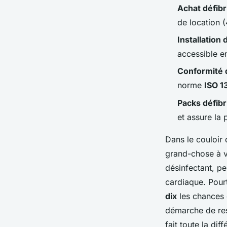
Achat défibr
Meissa
•
07/05/2026 07:54
•
11 min de lecture
de location 
Installation 
accessible e
Conformité d
norme
ISO 1
Packs défibr
et assure la 
Dans le couloir d
grand-chose à vo
désinfectant, pe
cardiaque. Pour
dix
les chances 
démarche de respo
fait toute la di