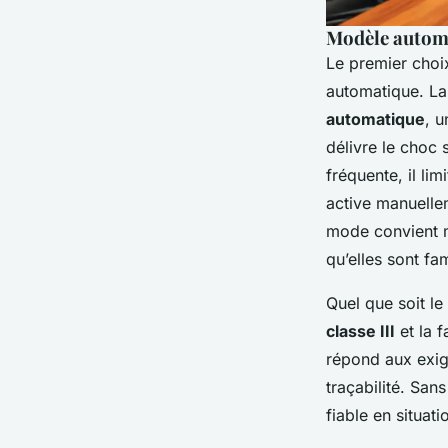
Modèle automa
Le premier choi
automatique. La
automatique
, u
délivre le choc 
fréquente, il lim
active manuellem
mode convient m
qu’elles sont fa
Quel que soit le
classe III
et la 
répond aux exig
traçabilité. San
fiable en situati