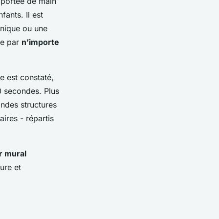
à portée de main
ants. Il est
chnique ou une
ble par
n’importe
e est constaté,
90 secondes. Plus
andes structures
ires - répartis
er mural
ure et