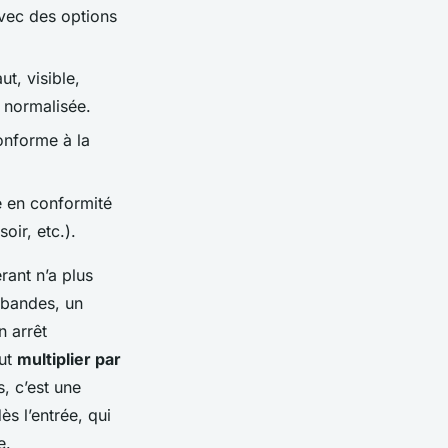
avec des options
ut, visible,
 normalisée.
onforme à la
e en conformité
oir, etc.).
érant n’a plus
s bandes, un
n arrêt
eut
multiplier par
, c’est une
ès l’entrée, qui
e.