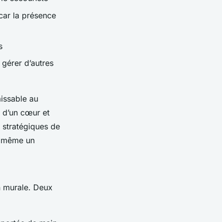
car la présence
s
gérer d’autres
aissable au
e d’un cœur et
s stratégiques de
i, même un
n murale. Deux