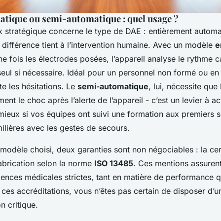
tique ou semi-automatique : quel usage ?
x stratégique concerne le type de DAE : entièrement autom
 différence tient à l’intervention humaine. Avec un modèle
e
ne fois les électrodes posées, l’appareil analyse le rythme 
seul si nécessaire. Idéal pour un personnel non formé ou en 
ite les hésitations. Le
semi-automatique
, lui, nécessite que l
ent le choc après l’alerte de l’appareil - c’est un levier à a
ieux si vos équipes ont suivi une formation aux premiers s
milières avec les gestes de secours.
 modèle choisi, deux garanties sont non négociables : la cer
fabrication selon la norme
ISO 13485
. Ces mentions assurent
ences médicales strictes, tant en matière de performance 
s ces accréditations, vous n’êtes pas certain de disposer d’
on critique.