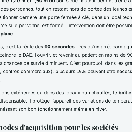
 entre
1,20 m et 1,60 m du sol
. Cette hauteur permet d’être 
 des personnes, tout en restant hors de portée des jeunes enf
ositionner derrière une porte fermée à clé, dans un local te
ême si le personnel est formé, l’intervention doit être possi
 place
.
, c’est la règle des
90 secondes
. Dès qu’un arrêt cardiaqu
atteindre le DAE, l’ouvrir, et revenir au patient en moins de 
es chances de survie diminuent. C’est pourquoi, dans les gr
, centres commerciaux), plusieurs DAE peuvent être nécessa
.
ations extérieures ou dans des locaux non chauffés, le
boîti
dispensable. Il protège l’appareil des variations de températ
antissant son bon fonctionnement même en hiver.
modes d'acquisition pour les sociétés