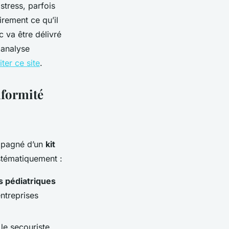
stress, parfois
irement ce qu’il
c va être délivré
 analyse
iter ce site
.
nformité
compagné d’un
kit
stématiquement :
s pédiatriques
entreprises
le secouriste