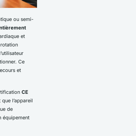
atique ou semi-
ntièrement
cardiaque et
rotation
’utilisateur
ctionner. Ce
ecours et
tification
CE
 que l’appareil
que de
un équipement