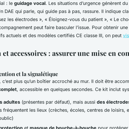
al : le
guidage vocal
. Les situations d’urgence génèrent du 
n DAE qui parle, qui guide pas à pas, rassure. Il indique cla
osez les électrodes », « Éloignez-vous du patient », « Le cho
compagnement peut faire basculer l’issue. Pour obtenir une
rifs actuels et des modèles certifiés CE classe III, on peut
vis
n et accessoires : assurer une mise en co
ention et la signalétique
r, c’est plus qu’un boîtier accroché au mur. Il doit être ac
 complet
, accessible en quelques secondes. Ce kit inclut sy
s adultes
(présentes par défaut), mais aussi
des électrode
s fréquentent les lieux (crèches, écoles, centres de loisirs, 
public)
protection
et
masque de bouche-à-bouche
pour protéger 