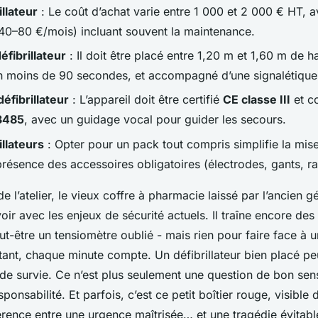
illateur
: Le coût d’achat varie entre 1 000 et 2 000 € HT, 
(40–80 €/mois) incluant souvent la maintenance.
défibrillateur
: Il doit être placé entre 1,20 m et 1,60 m de ha
n moins de 90 secondes, et accompagné d’une signalétique
éfibrillateur
: L’appareil doit être certifié
CE classe III
et c
3485
, avec un guidage vocal pour guider les secours.
illateurs
: Opter pour un pack tout compris simplifie la mis
présence des accessoires obligatoires (électrodes, gants, ras
e l’atelier, le vieux coffre à pharmacie laissé par l’ancien g
ir avec les enjeux de sécurité actuels. Il traîne encore de
ut-être un tensiomètre oublié - mais rien pour faire face à u
tant, chaque minute compte. Un défibrillateur bien placé p
de survie. Ce n’est plus seulement une question de bon sens
nsabilité. Et parfois, c’est ce petit boîtier rouge, visible d
fférence entre une urgence maîtrisée… et une tragédie évitabl